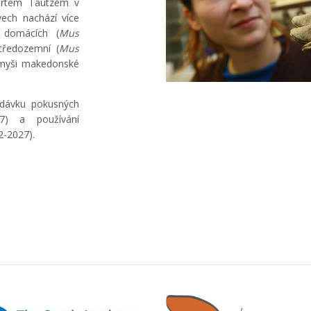
artem Tautzem v
ech nachází více
 domácích (
Mus
tředozemní (
Mus
myši makedonské
odávku pokusných
27) a používání
2-2027).