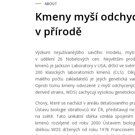
ABOUT
Kmeny myší odchy
v přírodě
Výzkum nejužívanějšího savčího modelu, myši
v udělení 26 Nobelových cen. Největším pro
kmenů je Jackson Laboratory v USA, držící ve svém 
200 klasických laboratorních kmenů (CLS). D
malého počtu zakladatelů je jejich genetická var
Oproti tomu kmeny odvozené z myší odchycených 
derived strains, WDS) zachycují vysokou geneticko
Chovy, které se nachází v areálu detašovaného pr
Ústavu biologie obratlovců AV ČR, představují ne
na světě. Tato unikátní sbírka vznikla spojením
kmenů rozvíjené od roku 2000 Ústavem biolog
sbírkou WDS držených od roku 1976 Francois