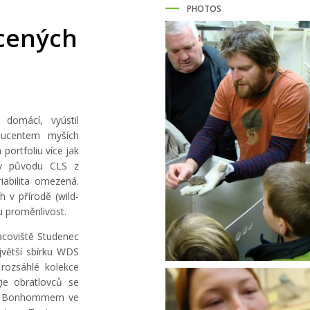
PHOTOS
cených
 domácí, vyústil
ducentem myších
portfoliu více jak
íky původu CLS z
iabilita omezená.
v přírodě (wild-
u proměnlivost.
acoviště Studenec
jvětší sbírku WDS
 rozsáhlé kolekce
ie obratlovců se
em Bonhommem ve