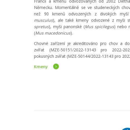
Francii a kmenů odvozovaných od 2002 Dieth
Německu. Momentálně se ve studeneckých chov
než 90 kmenů odvozených z divokých myší
musculus
), ale také kmeny odvozené z myši s
spretus
), myši panonské (
Mus spicilegus
) nebo 
(
Mus macedonicus
).
Chovné zařízení je akreditováno pro chov a d
zvířat (MZE-50151/2022-13143 pro 2022-20
pokusných zvířat (MZE-50144/2022-13143 pro 202
Kmeny