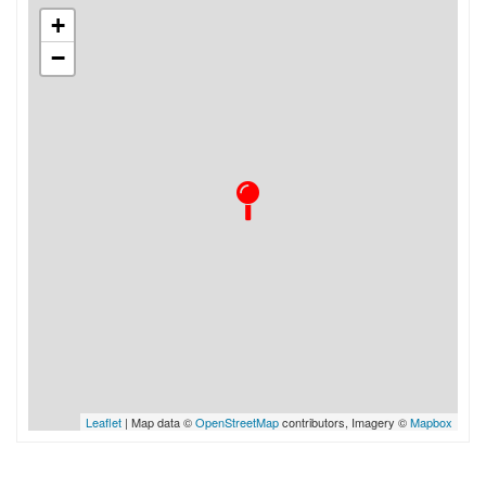
+
−
Leaflet
| Map data ©
OpenStreetMap
contributors, Imagery ©
Mapbox