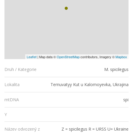
Leaflet
| Map data ©
OpenStreetMap
contributors, Imagery ©
Mapbox
M. spicilegus
Druh / Kategorie
Ternuvatyy Kut u Kalomoyevka, Ukrajina
Lokalita
spi
mtDNA
Y
Z = spicilegus R = URSS U= Ukraine
Název odvozený z