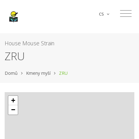
CS
House Mouse Strain
ZRU
Domů
Kmeny myší
ZRU
+
−