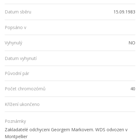
15.09.1983
Datum sběru
Popsáno v
NO
Vyhynulý
Datum vyhynutí
Původní pár
40
Počet chromozómů
Křížení ukončeno
Poznámky
Zakladatelé odchyceni Georgem Markovem. WDS odvozen v
Montpellier