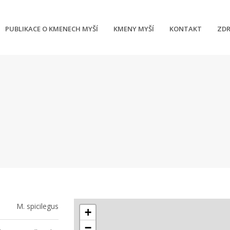
PUBLIKACE O KMENECH MYŠÍ
KMENY MYŠÍ
KONTAKT
ZDR
M. spicilegus
+
−