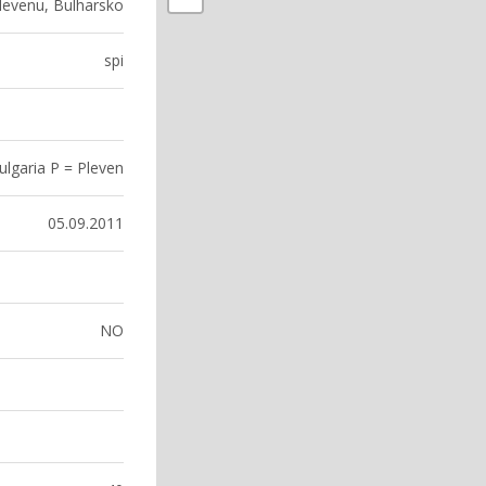
Plevenu, Bulharsko
spi
ulgaria P = Pleven
05.09.2011
NO