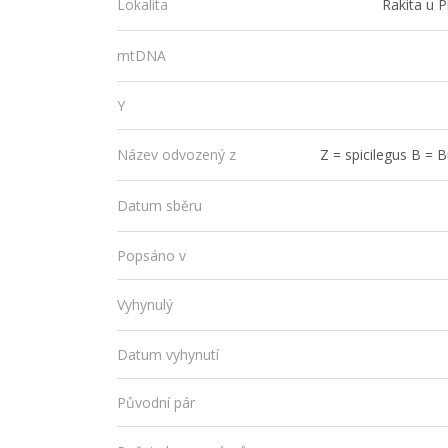
Rakita u 
Lokalita
mtDNA
Y
Z = spicilegus B = B
Název odvozený z
Datum sběru
Popsáno v
Vyhynulý
Datum vyhynutí
Původní pár