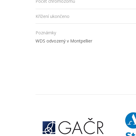
Počet chromozómů
Křížení ukončeno
Poznámky
WDS odvozený v Montpellier