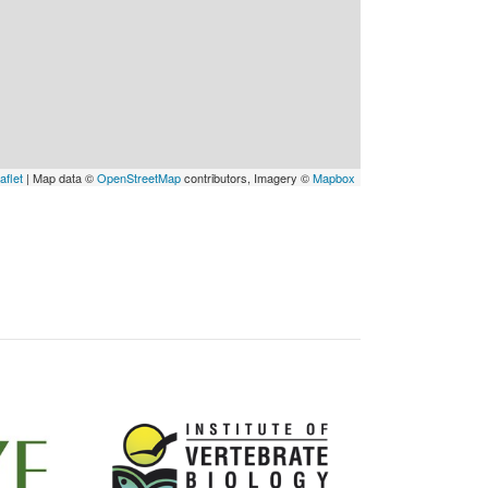
aflet
| Map data ©
OpenStreetMap
contributors, Imagery ©
Mapbox