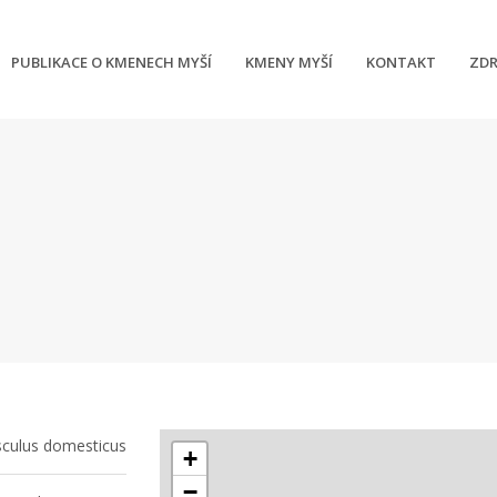
PUBLIKACE O KMENECH MYŠÍ
KMENY MYŠÍ
KONTAKT
ZDR
culus domesticus
+
−