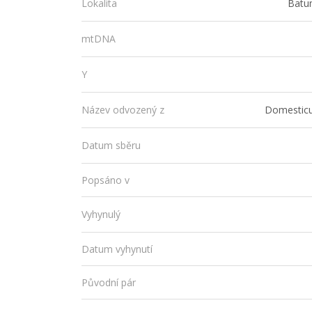
Batum
Lokalita
mtDNA
Y
Domesticu
Název odvozený z
Datum sběru
Popsáno v
Vyhynulý
Datum vyhynutí
Původní pár