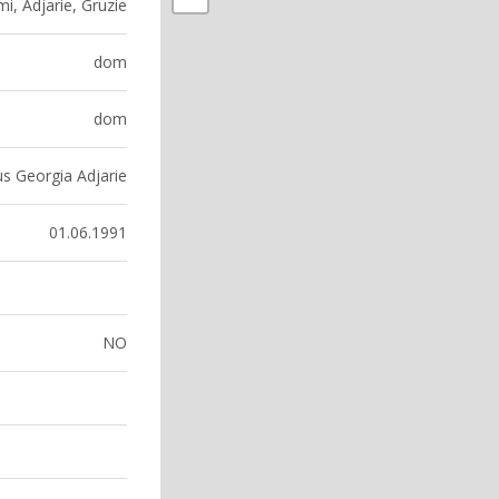
i, Adjarie, Gruzie
dom
dom
s Georgia Adjarie
01.06.1991
NO