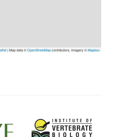
aflet
| Map data ©
OpenStreetMap
contributors, Imagery ©
Mapbox