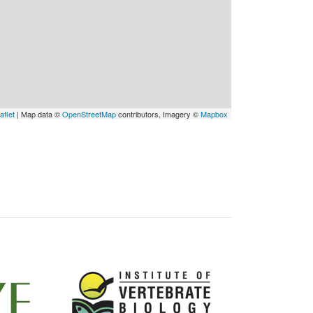
aflet
| Map data ©
OpenStreetMap
contributors, Imagery ©
Mapbox