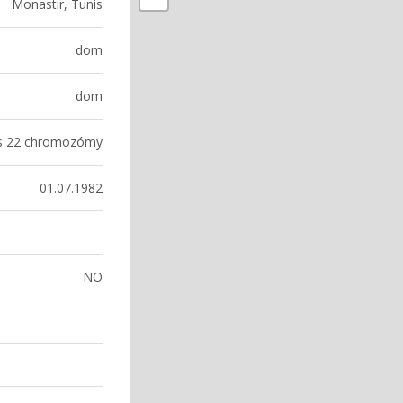
Monastir, Tunis
dom
dom
 s 22 chromozómy
01.07.1982
NO