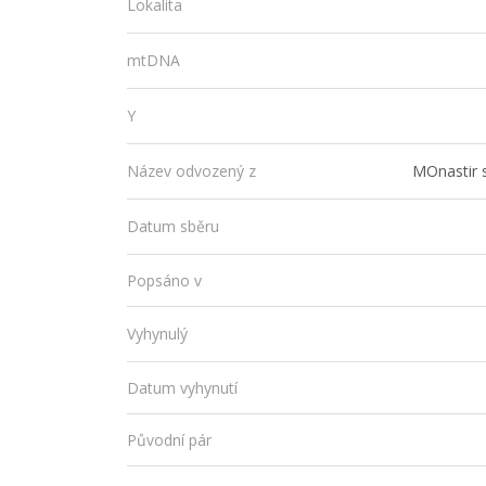
Lokalita
mtDNA
Y
MOnastir
Název odvozený z
Datum sběru
Popsáno v
Vyhynulý
Datum vyhynutí
Původní pár