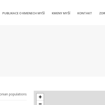
PUBLIKACE O KMENECH MYŠÍ
KMENY MYŠÍ
KONTAKT
ZDR
onian populations
+
−